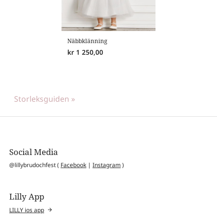
Näbbklänning
kr
1 250,00
Storleksguiden »
Social Media
@lillybrudochfest (
Facebook
|
Instagram
)
Lilly App
LILLY ios app