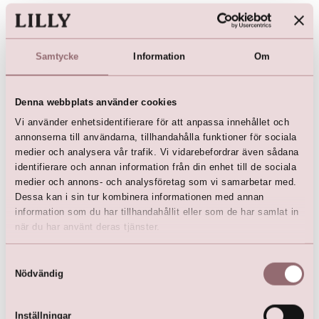
Samtycke
Information
Om
Denna webbplats använder cookies
Vi använder enhetsidentifierare för att anpassa innehållet och
annonserna till användarna, tillhandahålla funktioner för sociala
medier och analysera vår trafik. Vi vidarebefordrar även sådana
identifierare och annan information från din enhet till de sociala
Satin bolero jacket (cream)
medier och annons- och analysföretag som vi samarbetar med.
kr
599,00
Dessa kan i sin tur kombinera informationen med annan
information som du har tillhandahållit eller som de har samlat in
när du har använt deras tjänster.
Samtyckesval
Nödvändig
Här är favoriterna
Inställningar