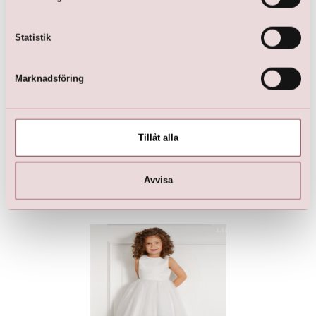
Statistik
Marknadsföring
Tillåt alla
Bolero (mörkblå)
Näbbklänning
kr
549,00
kr
1 799,00
Avvisa