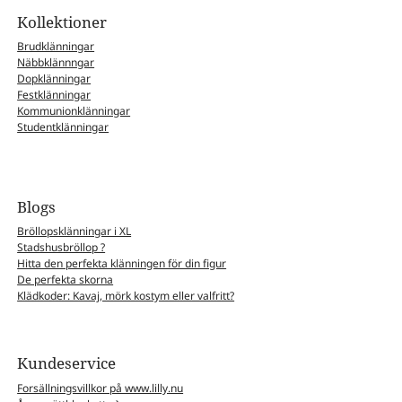
Kollektioner
Brudklänningar
Näbbklännngar
Dopklänningar
Festklänningar
Kommunionklänningar
Studentklänningar
Blogs
Bröllopsklänningar i XL
Stadshusbröllop ?
Hitta den perfekta klänningen för din figur
De perfekta skorna
Klädkoder: Kavaj, mörk kostym eller valfritt?
Kundeservice
Forsällningsvillkor på www.lilly.nu