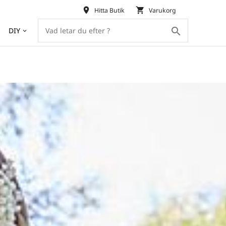
place
shopping_cart
Hitta Butik
Varukorg
search
DIY
keyboard_arrow_down