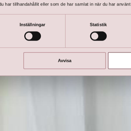
har tillhandahållit eller som de har samlat in när du har använt 
Inställningar
Statistik
Lilly Brudklänningar
KOLLA IN DE NYA LILLY BRÖLLOPSKLÄNNINGARNA!
Avvisa