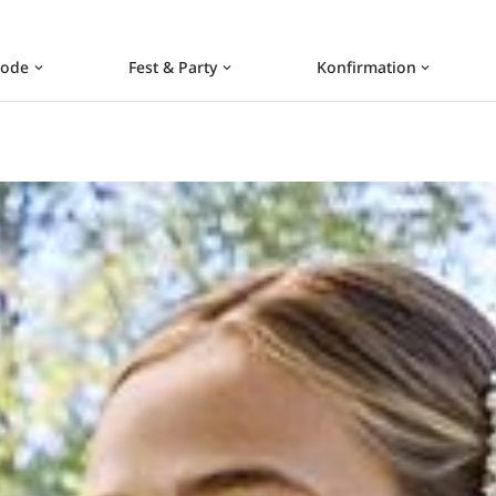
ode
Fest & Party
Konfirmation
keyboard_arrow_down
keyboard_arrow_down
keyboard_arrow_down