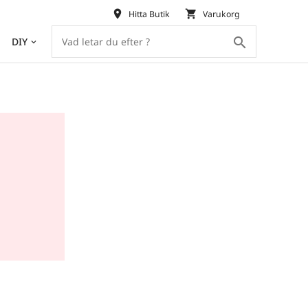
place
shopping_cart
Hitta Butik
Varukorg
search
DIY
keyboard_arrow_down