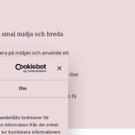
, smal midja och breda
sera på midjan och använde ett
or och slutar i ett böljande litet
Om
er åt i midjan, eftersom de kan få
andahålla funktioner för
n information från din enhet
 tur kombinera informationen