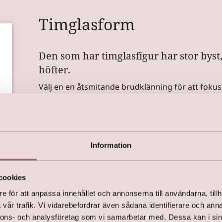
Timglasform
Den som har timglasfigur har stor byst
höfter.
Välj en en åtsmitande brudklänning för att foku
band eller skärp som framhäver den.
Sjöjungfruklänningar som framhäver kroppens kurv
släp passar kvinnor med timglasfigur.
Information
Undvik löst sittande brudklänningar som inte sitt
dig att se tjock ut.
cookies
e för att anpassa innehållet och annonserna till användarna, tillh
vår trafik. Vi vidarebefordrar även sådana identifierare och anna
nnons- och analysföretag som vi samarbetar med. Dessa kan i sin