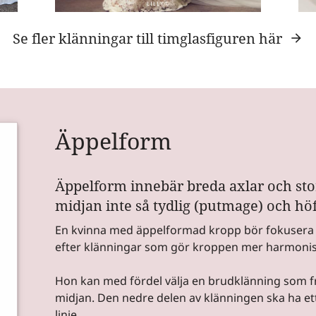
Se fler klänningar till timglasfiguren här
Äppelform
Äppelform innebär breda axlar och stor
midjan inte så tydlig (putmage) och höf
En kvinna med äppelformad kropp bör fokusera p
efter klänningar som gör kroppen mer harmonis
Hon kan med fördel välja en brudklänning som 
midjan. Den nedre delen av klänningen ska ha ett 
linje.