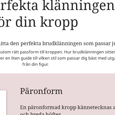
rfekta klänninge
ör din kropp
tt hitta den perfekta brudklänningen som passar ju
sutom rätt passform till kroppen. Hur brudklänningen sitter ä
jer en liten guide till vilken stil som passar dig bäst med u
från din figur.
Päronform
En päronformad kropp kännetecknas av
och breda höfter.