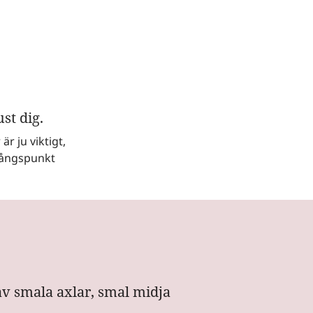
n
st dig.
r ju viktigt,
tgångspunkt
 smala axlar, smal midja