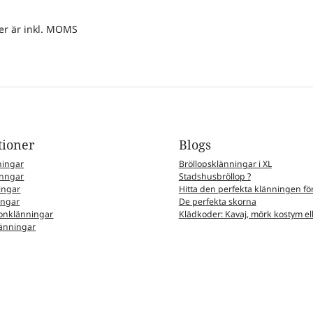
ser är inkl. MOMS
tioner
Blogs
ningar
Bröllopsklänningar i XL
nngar
Stadshusbröllop ?
ingar
Hitta den perfekta klänningen för
ingar
De perfekta skorna
nklänningar
Klädkoder: Kavaj, mörk kostym elle
änningar