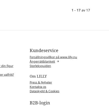
1 - 17
av
17
Kundeservice
Forsällningsvillkor på www.lilly.nu
Ångerrättblankett
 din figur
Storleksguiden
r valfritt?
Om LILLY
Press & Nyheter
Kontakta os
Dataskydd & Cookies
B2B-login