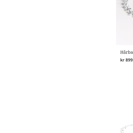
Hårb
kr
899