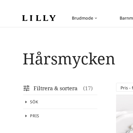
Brudmode
Barnm
keyboard_arrow_down
Hårsmycken
tune
Filtrera & sortera
17
arrow_drop_down
SÖK
arrow_drop_down
PRIS