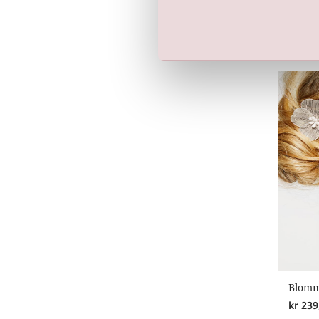
Hairb
kr
450
Blomm
kr
239