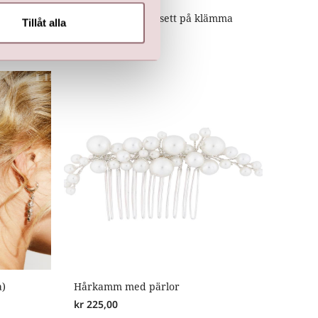
ämma
LILLY Satin hårrosett på klämma
Tillåt alla
kr
399,00
a)
Hårkamm med pärlor
kr
225,00