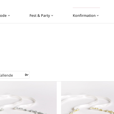
ode
Fest & Party
Konfirmation
keyboard_arrow_down
keyboard_arrow_down
keyboard_arrow_down