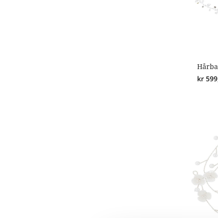
Hårb
kr
599