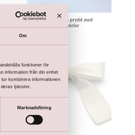
LILLY Hårklämma prydd med
tüllblommor och pärlor
kr
475,00
Om
andahålla funktioner för
n information från din enhet
 tur kombinera informationen
deras tjänster.
Marknadsföring