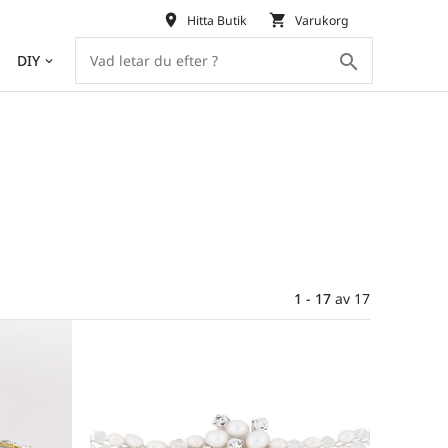
place
shopping_cart
Hitta Butik
Varukorg
search
DIY
keyboard_arrow_down
1 - 17
av
17