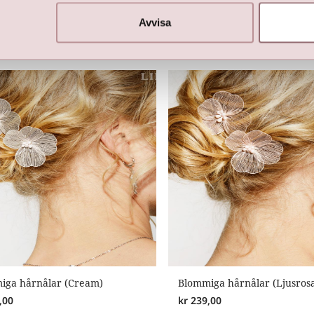
and
Smal LILLY hårrosett på kl
Avvisa
,00
kr
399,00
iga hårnålar (Cream)
Blommiga hårnålar (Ljusros
,00
kr
239,00