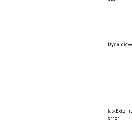
Dynamicw
lastExtern
errer