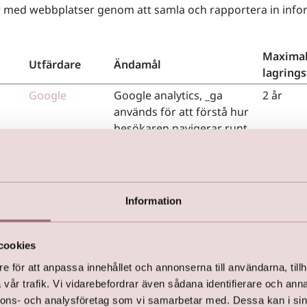
r med webbplatser genom att samla och rapportera in info
Maxima
Utfärdare
Ändamål
lagrings
Google
Google analytics, _ga
2 år
används för att förstå hur
besökaren navigerar runt
på webbplatsen
Google
Used by Google Analytics
2 år
to collect data on the
number of times a user has
Information
visited the website as well
as dates for the first and
cookies
most recent visit.
e för att anpassa innehållet och annonserna till användarna, tillh
Vimeo
Collects data on the user's
2 år
vår trafik. Vi vidarebefordrar även sådana identifierare och anna
visits to the website, such
nnons- och analysföretag som vi samarbetar med. Dessa kan i sin
as which pages have been