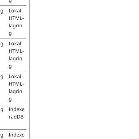
g
ig
Lokal
HTML-
lagrin
g
ig
Lokal
HTML-
lagrin
g
ig
Lokal
HTML-
lagrin
g
ig
Indexe
radDB
ig
Indexe