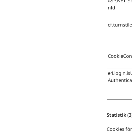
ASP.NET_S
nId
cf.turnstil
CookieCon
e4.login.i
Authentic
Statistik (3
Cookies för