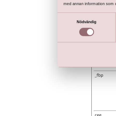
med annan information som du 
Samtyckesval
Nödvändig
Marknadsfö
Cookies fö
Avsikten är
användare,
Namn
_fbp
cee