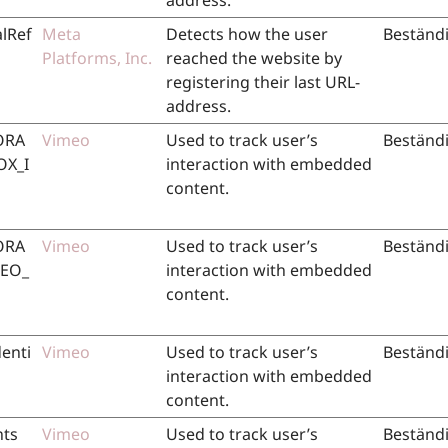
address.
alRef
Meta
Detects how the user
Beständ
Platforms, Inc.
reached the website by
registering their last URL-
address.
ORA
Vimeo
Used to track user’s
Beständ
OX_I
interaction with embedded
content.
ORA
Vimeo
Used to track user’s
Beständ
MEO_
interaction with embedded
content.
enti
Vimeo
Used to track user’s
Beständ
interaction with embedded
content.
nts
Vimeo
Used to track user’s
Beständ