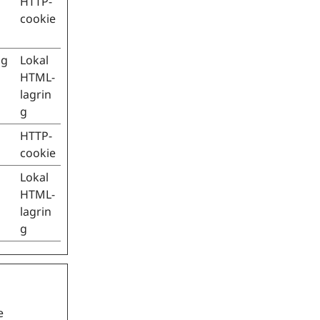
HTTP-
cookie
ig
Lokal
HTML-
lagrin
g
HTTP-
cookie
Lokal
HTML-
lagrin
g
e