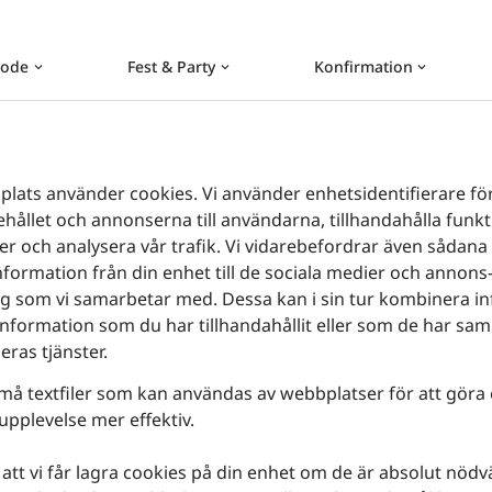
ode
Fest & Party
Konfirmation
keyboard_arrow_down
keyboard_arrow_down
keyboard_arrow_down
ats använder cookies. Vi använder enhetsidentifierare för
hållet och annonserna till användarna, tillhandahålla funkt
er och analysera vår trafik. Vi vidarebefordrar även sådana 
formation från din enhet till de sociala medier och annons
ag som vi samarbetar med. Dessa kan i sin tur kombinera i
formation som du har tillhandahållit eller som de har saml
eras tjänster.
må textfiler som kan användas av webbplatser för att göra
pplevelse mer effektiv.
att vi får lagra cookies på din enhet om de är absolut nödv