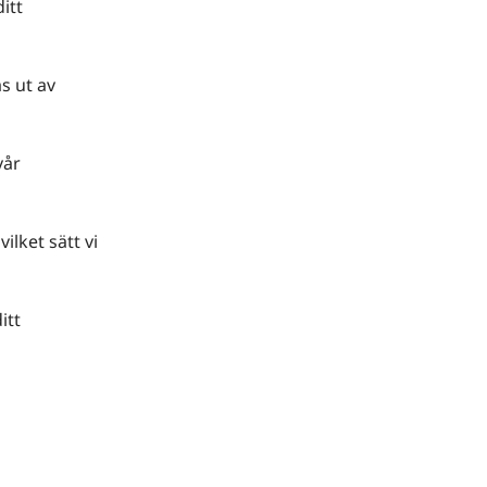
itt
s ut av
vår
ilket sätt vi
itt