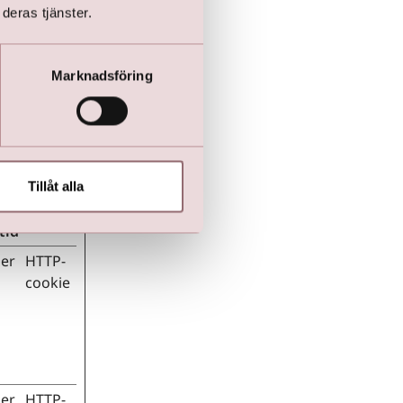
deras tjänster.
Marknadsföring
atser.
nskilda
onsörer.
Tillåt alla
l
Typ
tid
er
HTTP-
cookie
er
HTTP-