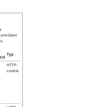
a
ra områden
s.
l
Typ
tid
HTTP-
cookie