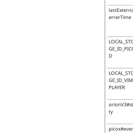
lastExtern
errerTime
LOCAL_ST
GE_ID_PIC
D
LOCAL_ST
GE_ID_VI
PLAYER
orionV3#id
ty
picox#eve