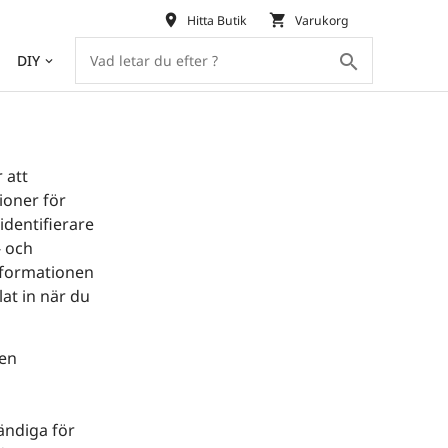
place
shopping_cart
Hitta Butik
Varukorg
search
DIY
keyboard_arrow_down
 att
ioner för
identifierare
- och
nformationen
at in när du
 en
ändiga för