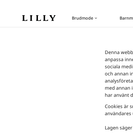
Brudmode
Barnm
keyboard_arrow_down
Denna webbpl
anpassa inne
sociala medi
och annan in
analysföret
med annan in
har använt d
Cookies är s
användares u
Lagen säger 