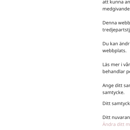
att kunna an
medgivande
Denna webbpl
tredjepartst
Du kan ändra
webbplats.
Läs mer i vår
behandlar p
Ange ditt sa
samtycke.
Ditt samtyck
Ditt nuvaran
Ändra ditt 