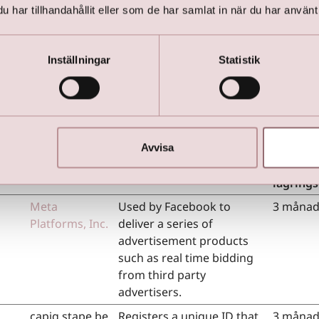
har tillhandahållit eller som de har samlat in när du har använt 
read.
Inställningar
Statistik
ring (10)
r marknadsföring används för att spåra besökare på webbpl
 att visa annonser som är relevanta och engagerande för e
 och därmed mer värdefull för utgivare och tredjepartsann
Avvisa
Maxima
Utfärdare
Ändamål
lagrings
Meta
Used by Facebook to
3 månad
Platforms, Inc.
deliver a series of
advertisement products
such as real time bidding
from third party
advertisers.
capig.stape.be
Registers a unique ID that
3 månad