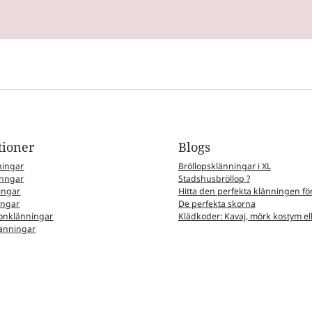
tioner
Blogs
ningar
Bröllopsklänningar i XL
nngar
Stadshusbröllop ?
ingar
Hitta den perfekta klänningen för
ingar
De perfekta skorna
nklänningar
Klädkoder: Kavaj, mörk kostym elle
änningar