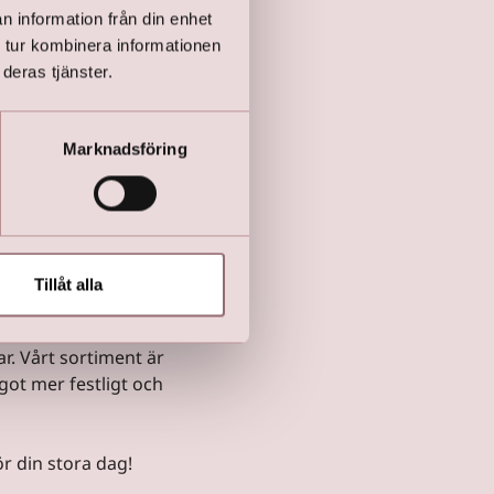
ion
n information från din enhet
 tur kombinera informationen
ar,
deras tjänster.
s
Marknadsföring
rant utvalda för att
n och trendig stil, så
Tillåt alla
r. Vårt sortiment är
ågot mer festligt och
ör din stora dag!