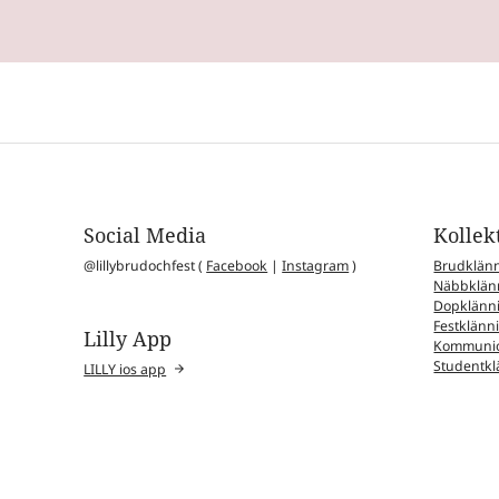
Social Media
Kollek
@lillybrudochfest (
Facebook
|
Instagram
)
Brudklän
Näbbklän
Dopklänn
Festklänn
Lilly App
Kommunio
Studentkl
LILLY ios app