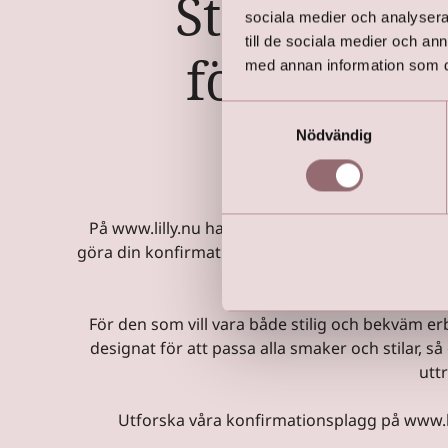
Stilfull Ko
sociala medier och analysera 
till de sociala medier och a
för Tjejer
med annan information som du 
Samtyckesval
Kjolar, 
Nödvändig
På www.lilly.nu har vi ett brett utbud av vackr
göra din konfirmationsdag minnesvärd. Oavsett om
För den som vill vara både stilig och bekväm er
designat för att passa alla smaker och stilar, så
uttr
Utforska våra konfirmationsplagg på www.lill