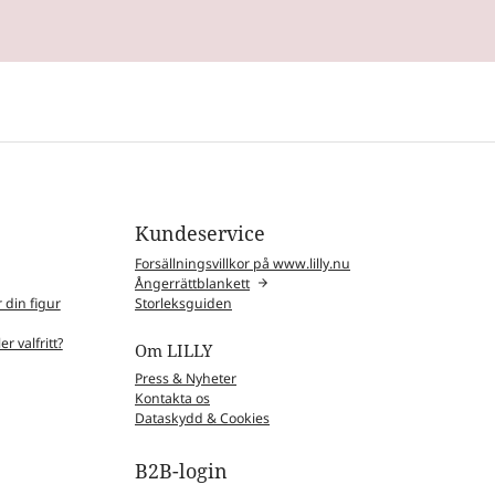
Kundeservice
Forsällningsvillkor på www.lilly.nu
Ångerrättblankett
 din figur
Storleksguiden
r valfritt?
Om LILLY
Press & Nyheter
Kontakta os
Dataskydd & Cookies
B2B-login