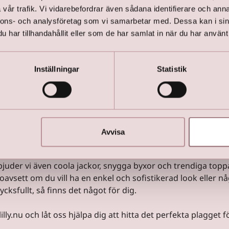
nfirmationskollekt
vår trafik. Vi vidarebefordrar även sådana identifierare och anna
nnons- och analysföretag som vi samarbetar med. Dessa kan i sin
: Klänningar, Topp
har tillhandahållit eller som de har samlat in när du har använt 
Byxor och Jumpsuit
Inställningar
Statistik
a konfirmationsklänningar och lyxiga byxdressar som är nogg
 du är ute efter en tidlös, elegant klänning eller en moder
Avvisa
har vi alternativ som passar.
bjuder vi även coola jackor, snygga byxor och trendiga toppa
 oavsett om du vill ha en enkel och sofistikerad look eller n
ycksfullt, så finns det något för dig.
y.nu och låt oss hjälpa dig att hitta det perfekta plagget f