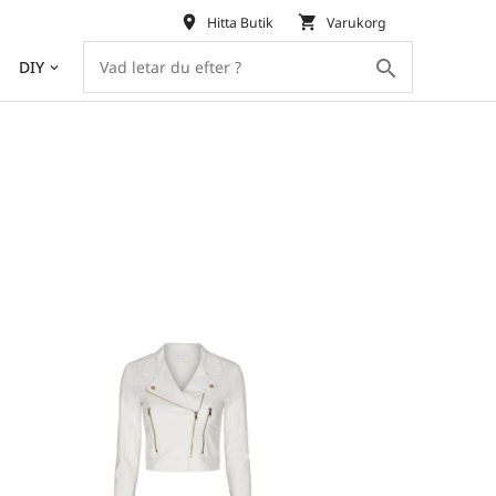
place
shopping_cart
Hitta Butik
Varukorg
search
DIY
keyboard_arrow_down