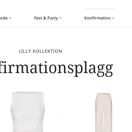
ode
Fest & Party
Konfirmation
keyboard_arrow_down
keyboard_arrow_down
keyboard_arrow_down
LILLY KOLLEKTION
firmationsplagg