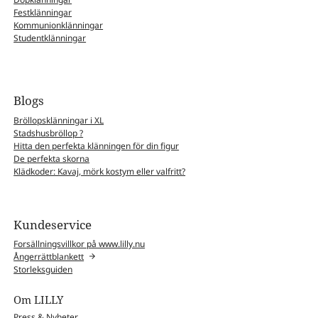
Festklänningar
Kommunionklänningar
Studentklänningar
Blogs
Bröllopsklänningar i XL
Stadshusbröllop ?
Hitta den perfekta klänningen för din figur
De perfekta skorna
Klädkoder: Kavaj, mörk kostym eller valfritt?
Kundeservice
Forsällningsvillkor på www.lilly.nu
Ångerrättblankett
Storleksguiden
Om LILLY
Press & Nyheter