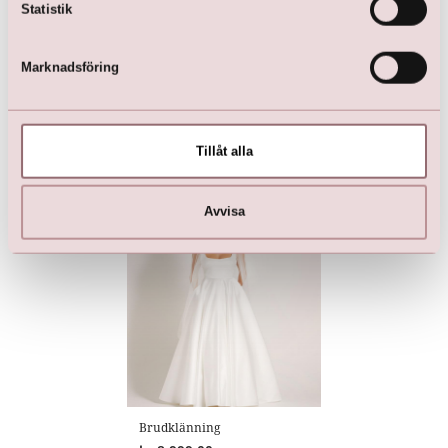
Statistik
Marknadsföring
Pumps
Satäng Sandal
Tillåt alla
kr
1 299,00
kr
999,00
Avvisa
Brudklänning