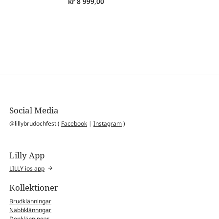
kr
8 999,00
Social Media
@lillybrudochfest (
Facebook
|
Instagram
)
Lilly App
LILLY ios app
Kollektioner
Brudklänningar
Näbbklännngar
Dopklänningar