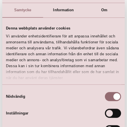
Samtycke
Information
Om
Denna webbplats använder cookies
Vi använder enhetsidentifierare för att anpassa innehållet och
pure white by LILLY
pure white by LILLY
annonserna till användarna, tillhandahålla funktioner för sociala
Bridalgown
Bridalgown
medier och analysera vår trafik. Vi vidarebefordrar även sådana
kr
5 939,00
kr
3 999,00
identifierare och annan information från din enhet till de sociala
kr
8 999,00
kr
8 499,00
medier och annons- och analysföretag som vi samarbetar med.
Dessa kan i sin tur kombinera informationen med annan
information som du har tillhandahållit eller som de har samlat in
när du har använt deras tjänster.
Samtyckesval
Här är favoriterna
Nödvändig
Inställningar