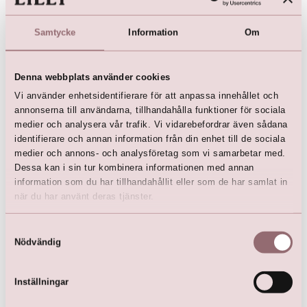
#3
Samtycke
Information
Om
Romantiska Nuancer
Även om vitt är den traditionella färgen kan mjuka
krämiga nyanser eller till och med pastellfärger vara
Denna webbplats använder cookies
fantastiska val för ditt sommarbröllop. Sommarens
Vi använder enhetsidentifierare för att anpassa innehållet och
färgprakt ger rikliga möjligheter att vara en 'vit' brud i
annonserna till användarna, tillhandahålla funktioner för sociala
flera nyanser.
medier och analysera vår trafik. Vi vidarebefordrar även sådana
identifierare och annan information från din enhet till de sociala
medier och annons- och analysföretag som vi samarbetar med.
Dessa kan i sin tur kombinera informationen med annan
information som du har tillhandahållit eller som de har samlat in
när du har använt deras tjänster.
Samtyckesval
Nödvändig
Inställningar