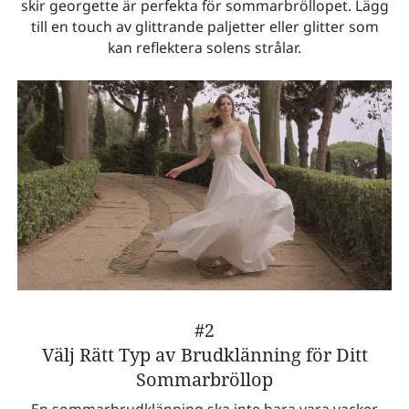
skir georgette är perfekta för sommarbröllopet. Lägg
till en touch av glittrande paljetter eller glitter som
kan reflektera solens strålar.
#2
Välj Rätt Typ av Brudklänning för Ditt
Sommarbröllop
En sommarbrudklänning ska inte bara vara vacker