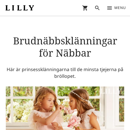
shopping_cart
search
menu
MENU
Brudnäbbsklänningar
för Näbbar
Här är prinsessklänningarna till de minsta tjejerna på
bröllopet.