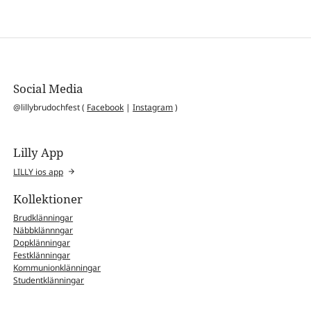
Social Media
@lillybrudochfest (
Facebook
|
Instagram
)
Lilly App
LILLY ios app
Kollektioner
Brudklänningar
Näbbklännngar
Dopklänningar
Festklänningar
Kommunionklänningar
Studentklänningar