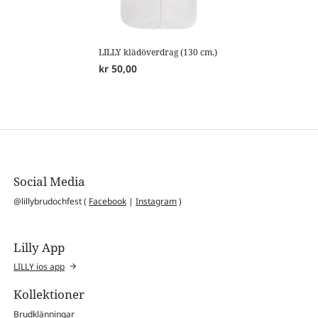
LILLY klädöverdrag (130 cm.)
kr
50,00
Social Media
@lillybrudochfest (
Facebook
|
Instagram
)
Lilly App
LILLY ios app
Kollektioner
Brudklänningar