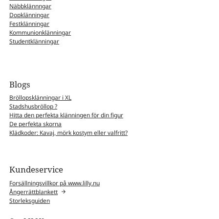
Näbbklännngar
Dopklänningar
Festklänningar
Kommunionklänningar
Studentklänningar
Blogs
Bröllopsklänningar i XL
Stadshusbröllop ?
Hitta den perfekta klänningen för din figur
De perfekta skorna
Klädkoder: Kavaj, mörk kostym eller valfritt?
Kundeservice
Forsällningsvillkor på www.lilly.nu
Ångerrättblankett
Storleksguiden