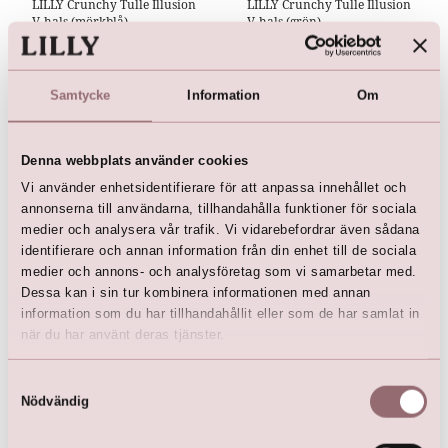
LILLY Crunchy Tulle Illusion
LILLY Crunchy Tulle Illusion
V-hals (mörkblå)
V-hals (grön)
kr
2 500,00
kr
2 500,00
kr
4 499,00
kr
4 499,00
Samtycke
Information
Om
Denna webbplats använder cookies
Vi använder enhetsidentifierare för att anpassa innehållet och
annonserna till användarna, tillhandahålla funktioner för sociala
medier och analysera vår trafik. Vi vidarebefordrar även sådana
identifierare och annan information från din enhet till de sociala
medier och annons- och analysföretag som vi samarbetar med.
Dessa kan i sin tur kombinera informationen med annan
information som du har tillhandahållit eller som de har samlat in
LILLY Crunchy Tulle Illusion
när du har använt deras tjänster.
V-hals (rosa)
kr
2 500,00
kr
4 499,00
Samtyckesval
Nödvändig