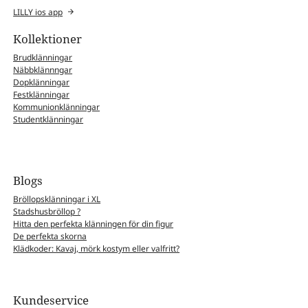
LILLY ios app
Kollektioner
Brudklänningar
Näbbklännngar
Dopklänningar
Festklänningar
Kommunionklänningar
Studentklänningar
Blogs
Bröllopsklänningar i XL
Stadshusbröllop ?
Hitta den perfekta klänningen för din figur
De perfekta skorna
Klädkoder: Kavaj, mörk kostym eller valfritt?
Kundeservice