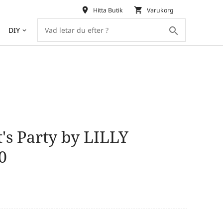
place
shopping_cart
Hitta Butik
Varukorg
search
DIY
keyboard_arrow_down
t's Party by LILLY
0