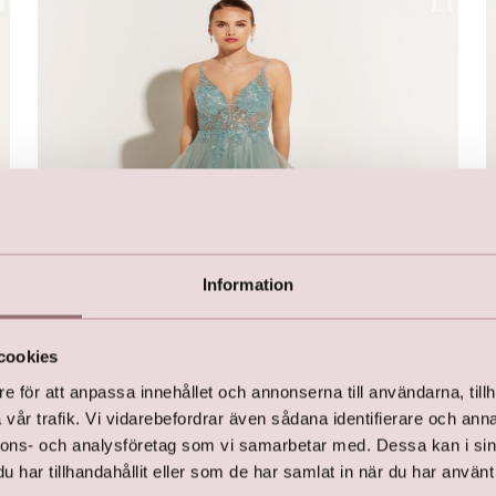
Information
cookies
e för att anpassa innehållet och annonserna till användarna, tillh
vår trafik. Vi vidarebefordrar även sådana identifierare och anna
LILLY Crunchy Tulle Illusion V-hals (grön)
nnons- och analysföretag som vi samarbetar med. Dessa kan i sin
kr
2 500,00
har tillhandahållit eller som de har samlat in när du har använt 
kr
4 499,00