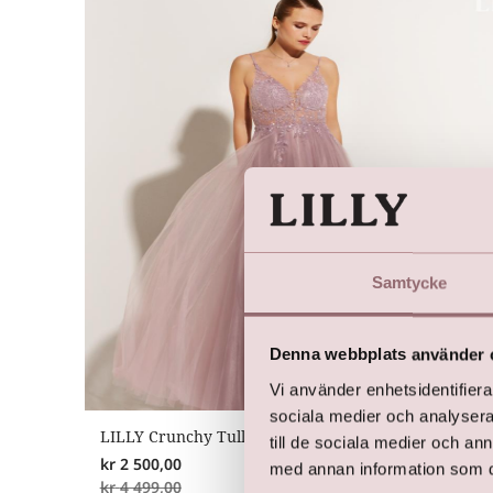
Samtycke
Denna webbplats använder 
Vi använder enhetsidentifierar
sociala medier och analysera 
LILLY Crunchy Tulle Illusion V-hals (rosa)
till de sociala medier och a
kr
2 500,00
med annan information som du 
kr
4 499,00