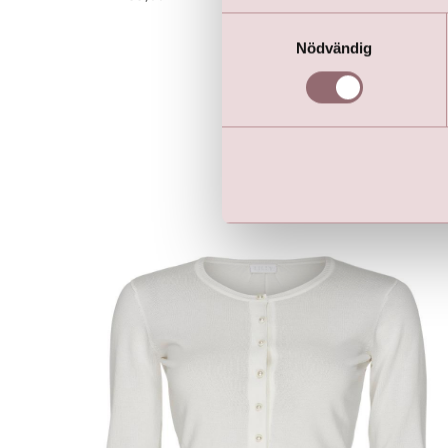
Samtyckesval
Nödvändig