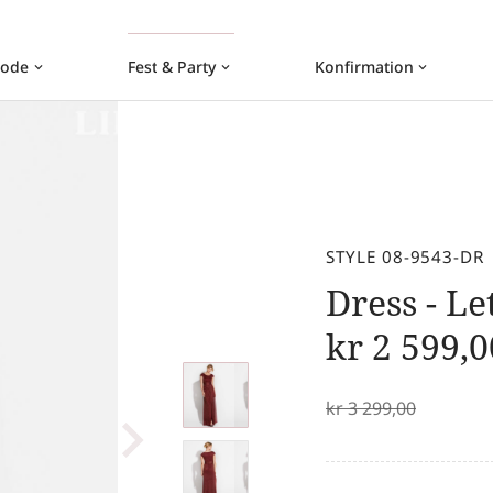
ode
Fest & Party
Konfirmation
keyboard_arrow_down
keyboard_arrow_down
keyboard_arrow_down
STYLE 08-9543-DR
Dress - Le
kr
2 599,0
kr
3 299,00