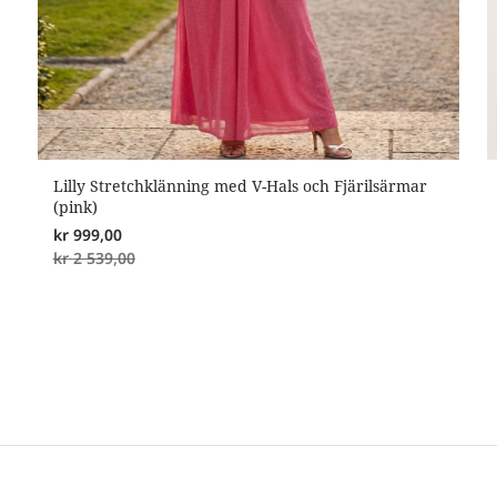
Lilly Stretchklänning med V-Hals och Fjärilsärmar
(pink)
kr
999,00
kr
2 539,00