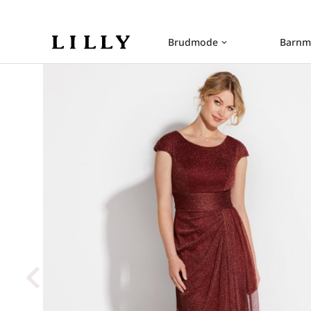
Brudmode
Barnm
keyboard_arrow_down