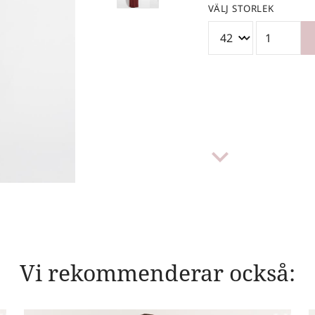
VÄLJ STORLEK
keyboard_arrow_down
Vi rekommenderar också: