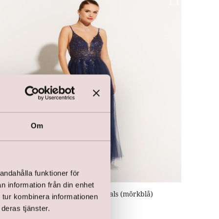
Om
andahålla funktioner för
n information från din enhet
LILLY Crunchy Tulle Illusion V-hals (mörkblå)
 tur kombinera informationen
kr
2 500,00
deras tjänster.
kr
4 499,00