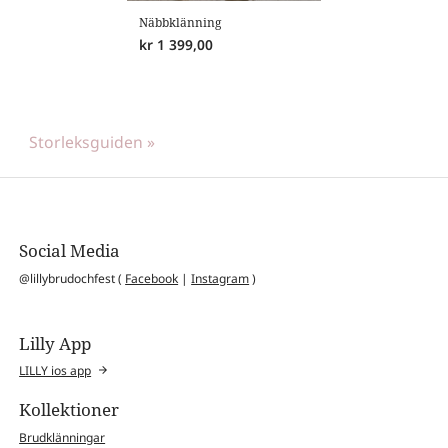
Näbbklänning
kr
1 399,00
Storleksguiden »
Social Media
@lillybrudochfest (
Facebook
|
Instagram
)
Lilly App
LILLY ios app
Kollektioner
Brudklänningar