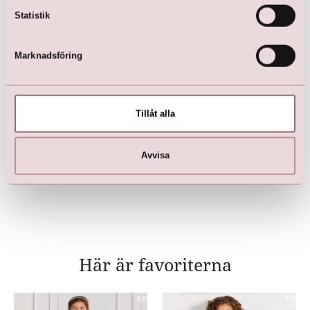
Statistik
Marknadsföring
Tillåt alla
Näbbklänning med kräm
spets
kr
749,00
Avvisa
kr
1 499,00
Här är favoriterna