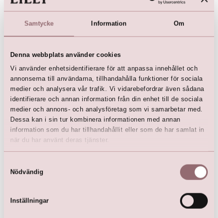
Vi rekommenderar också:
Samtycke
Information
Om
Denna webbplats använder cookies
Vi använder enhetsidentifierare för att anpassa innehållet och
annonserna till användarna, tillhandahålla funktioner för sociala
medier och analysera vår trafik. Vi vidarebefordrar även sådana
identifierare och annan information från din enhet till de sociala
medier och annons- och analysföretag som vi samarbetar med.
Dessa kan i sin tur kombinera informationen med annan
information som du har tillhandahållit eller som de har samlat in
när du har använt deras tjänster.
Näbbklänning med glitter
Näbbklänning
(kräm)
kr
1 799,00
Samtyckesval
kr
1 799,00
Nödvändig
Inställningar