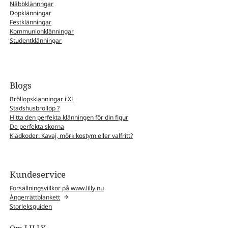
Näbbklännngar
Dopklänningar
Festklänningar
Kommunionklänningar
Studentklänningar
Blogs
Bröllopsklänningar i XL
Stadshusbröllop ?
Hitta den perfekta klänningen för din figur
De perfekta skorna
Klädkoder: Kavaj, mörk kostym eller valfritt?
Kundeservice
Forsällningsvillkor på www.lilly.nu
Ångerrättblankett
Storleksguiden
Om LILLY