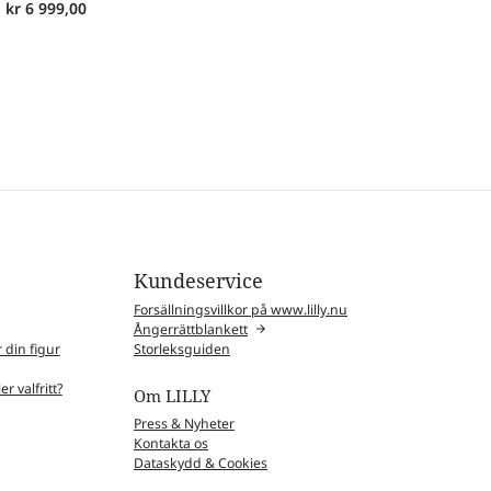
kr
6 999,00
Kundeservice
Forsällningsvillkor på www.lilly.nu
Ångerrättblankett
 din figur
Storleksguiden
r valfritt?
Om LILLY
Press & Nyheter
Kontakta os
Dataskydd & Cookies