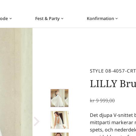
ode
Fest & Party
Konfirmation
keyboard_arrow_down
keyboard_arrow_down
keyboard_arrow_down
STYLE 08-4057-CR
LILLY Br
kr
9 999,00
Det djupa V-snittet
mittparti markerar m
spets, och nederdel