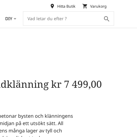
place
shopping_cart
Hitta Butik
Varukorg
search
DIY
keyboard_arrow_down
T
udklänning
kr
7 499,00
 betonar bysten och klänningens
idjan på ett utsökt sätt. All
ens många lager av tyll och