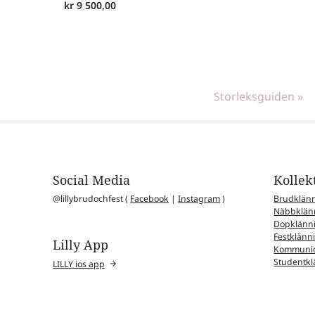
kr
9 500,00
Storleksguiden »
Social Media
Kollek
@lillybrudochfest (
Facebook
|
Instagram
)
Brudklän
Näbbklän
Dopklänn
Festklänn
Lilly App
Kommunio
Studentkl
LILLY ios app