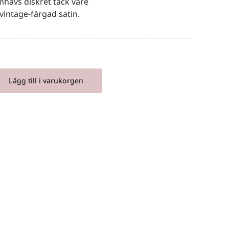
mhävs diskret tack vare
vintage-färgad satin.
Lägg till i varukorgen