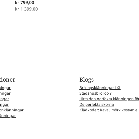
kr
799,00
kr
1 399,00
tioner
Blogs
ningar
Bröllopsklänningar i XL
nngar
Stadshusbröllop ?
ingar
Hitta den perfekta klänningen för
ingar
De perfekta skorna
nklänningar
Klädkoder: Kavaj, mörk kostym elle
änningar