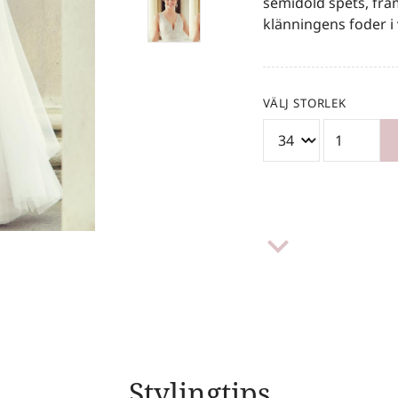
semidold spets, fra
klänningens foder i 
VÄLJ STORLEK
keyboard_arrow_down
Stylingtips