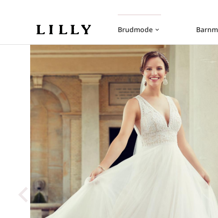
Brudmode
Barnm
keyboard_arrow_down