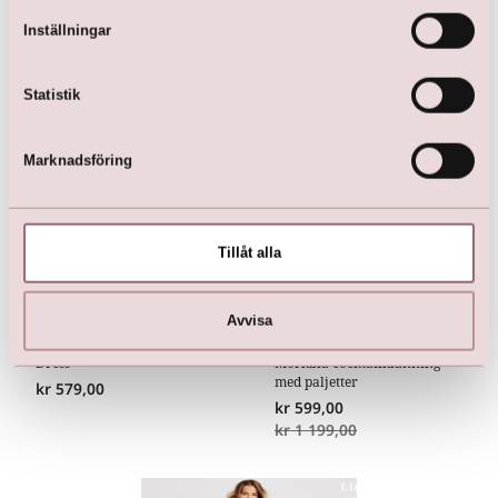
Inställningar
Här är favoriterna
Statistik
Marknadsföring
Tillåt alla
Avvisa
Dress
Mörkblå cocktailklänning
med paljetter
kr
579,00
kr
599,00
kr
1 199,00