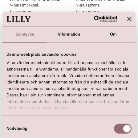
V-hals (mörkblå)
V-hals (grön)
kr
2 500,00
kr
2 500,00
kr
4 499,00
kr
4 499,00
Samtycke
Information
Om
Denna webbplats använder cookies
Vi använder enhetsidentifierare för att anpassa innehållet och
annonserna till användarna, tillhandahålla funktioner för sociala
medier och analysera vår trafik. Vi vidarebefordrar även sådana
identifierare och annan information från din enhet till de sociala
medier och annons- och analysföretag som vi samarbetar med.
Dessa kan i sin tur kombinera informationen med annan
LILLY Crunchy Tulle Illusion
information som du har tillhandahållit eller som de har samlat in
V-hals (rosa)
när du har använt deras tjänster.
kr
2 500,00
kr
4 499,00
Samtyckesval
Nödvändig