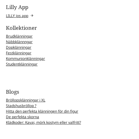
Lilly App
LILLY ios app
Kollektioner
Brudklänningar
Näbbklännngar
Dopklänningar
Festklänningar
Kommunionklänningar
Studentklänningar
Blogs
Bröllopsklänningar i XL
Stadshusbröllop ?
Hitta den perfekta klänningen för din figur
De perfekta skorna
Klädkoder: Kavaj, mörk kostym eller valfritt?