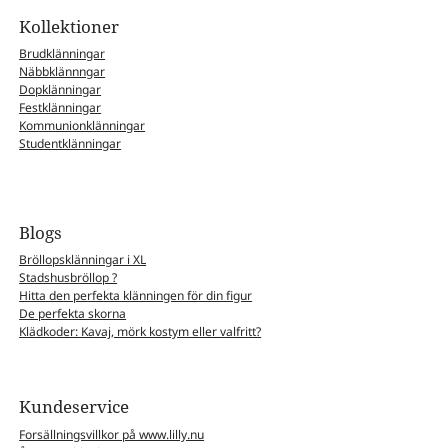
Kollektioner
Brudklänningar
Näbbklännngar
Dopklänningar
Festklänningar
Kommunionklänningar
Studentklänningar
Blogs
Bröllopsklänningar i XL
Stadshusbröllop ?
Hitta den perfekta klänningen för din figur
De perfekta skorna
Klädkoder: Kavaj, mörk kostym eller valfritt?
Kundeservice
Forsällningsvillkor på www.lilly.nu