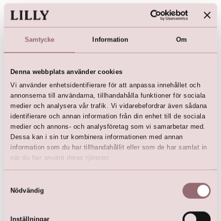
kr
2 500,00
kr
2 500,00
kr
4 499,00
kr
4 499,00
Samtycke
Information
Om
Denna webbplats använder cookies
Vi använder enhetsidentifierare för att anpassa innehållet och
annonserna till användarna, tillhandahålla funktioner för sociala
medier och analysera vår trafik. Vi vidarebefordrar även sådana
identifierare och annan information från din enhet till de sociala
medier och annons- och analysföretag som vi samarbetar med.
Dessa kan i sin tur kombinera informationen med annan
LILLY Crunchy Tulle Illusion
information som du har tillhandahållit eller som de har samlat in
V-hals (rosa)
när du har använt deras tjänster.
kr
2 500,00
kr
4 499,00
Samtyckesval
Nödvändig
Inställningar