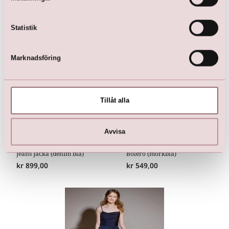
Här är favoriterna
Statistik
Marknadsföring
Tillåt alla
Avvisa
Jeans Jacka (denim blå)
Bolero (mörkblå)
kr
899,00
kr
549,00