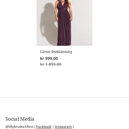
Glitter festklänning
kr
999,00
kr
1 899,00
Social Media
@lillybrudochfest (
Facebook
|
Instagram
)