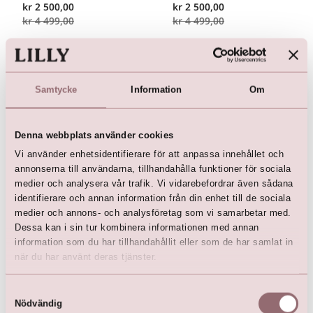
kr
2 500,00
kr
2 500,00
kr
4 499,00
kr
4 499,00
Samtycke
Information
Om
Denna webbplats använder cookies
Vi använder enhetsidentifierare för att anpassa innehållet och
annonserna till användarna, tillhandahålla funktioner för sociala
medier och analysera vår trafik. Vi vidarebefordrar även sådana
identifierare och annan information från din enhet till de sociala
LILLY Crunchy Tulle Illusion
V-hals (rosa)
medier och annons- och analysföretag som vi samarbetar med.
kr
2 500,00
Dessa kan i sin tur kombinera informationen med annan
kr
4 499,00
information som du har tillhandahållit eller som de har samlat in
när du har använt deras tjänster.
Samtyckesval
Nödvändig