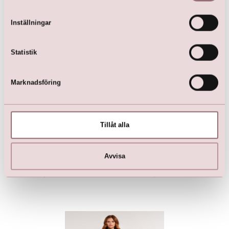
Här är favoriterna
Inställningar
Statistik
Marknadsföring
Tillåt alla
Glimmer festklänning
Ljusblå Festklänning
Avvisa
kr
999,00
kr
999,00
kr
1 899,00
kr
1 899,00