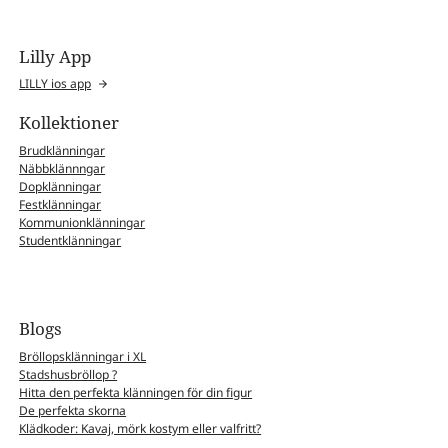
Lilly App
LILLY ios app
Kollektioner
Brudklänningar
Näbbklännngar
Dopklänningar
Festklänningar
Kommunionklänningar
Studentklänningar
Blogs
Bröllopsklänningar i XL
Stadshusbröllop ?
Hitta den perfekta klänningen för din figur
De perfekta skorna
Klädkoder: Kavaj, mörk kostym eller valfritt?