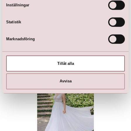
Inställningar
Statistik
Marknadsföring
Lätt A-linje brudklänning
LILLY Brudklänning
med transparent spets och
kr
6 999,00
georgette
Tillåt alla
kr
13 499,00
Avvisa