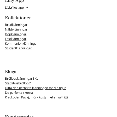
Lilly App
LILLY ios app
Kollektioner
Brudklänningar
Näbbklännngar
Dopklänningar
Festklänningar
Kommunionklänningar
Studentklänningar
Blogs
Bröllopsklänningar i XL
Stadshusbröllop ?
Hitta den perfekta klänningen för din figur
De perfekta skorna
Klädkoder: Kavaj, mörk kostym eller valfritt?
Kundeservice