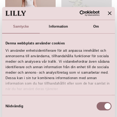
Samtycke
Information
Om
A-linje underkjol med foder
Spets (40 cm)
Denna webbplats använder cookies
på ut- och insidan
kr
99,00
Vi använder enhetsidentifierare för att anpassa innehållet och
kr
1 499,00
annonserna till användarna, tillhandahålla funktioner för sociala
medier och analysera vår trafik. Vi vidarebefordrar även sådana
identifierare och annan information från din enhet till de sociala
medier och annons- och analysföretag som vi samarbetar med.
Dessa kan i sin tur kombinera informationen med annan
information som du har tillhandahållit eller som de har samlat in
när du har använt deras tjänster.
Här är favoriterna
Samtyckesval
Nödvändig