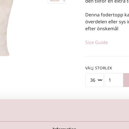
den tillför en extra
Denna fodertopp kan
överdelen eller sys 
efter önskemål
Size Guide
VÄLJ STORLEK
keyboard_arrow_down