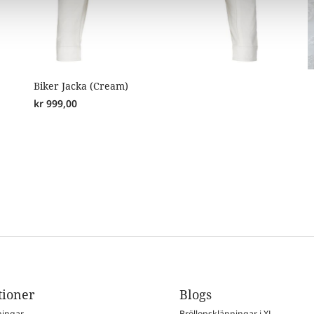
Biker Jacka (Cream)
kr
999,00
tioner
Blogs
ningar
Bröllopsklänningar i XL