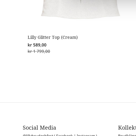
Lilly Glitter Top (Cream)
kr
589,00
kr
1 799,00
Social Media
Kollek
@lillybrudochfest (
Facebook
|
Instagram
)
Brudklän