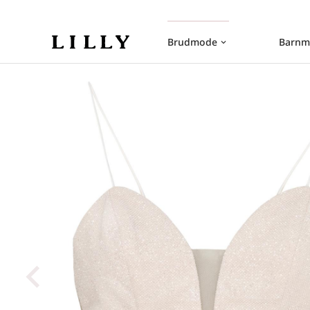
Brudmode
Barnm
keyboard_arrow_down