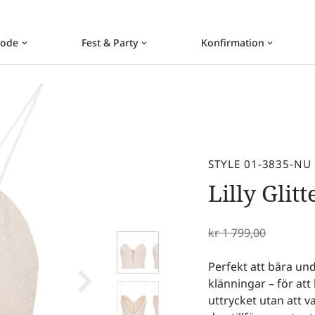
ode
Fest & Party
Konfirmation
keyboard_arrow_down
keyboard_arrow_down
keyboard_arrow_down
STYLE 01-3835-NU
Lilly Glit
kr
1 799,00
Perfekt att bära und
klänningar – för at
uttrycket utan att 