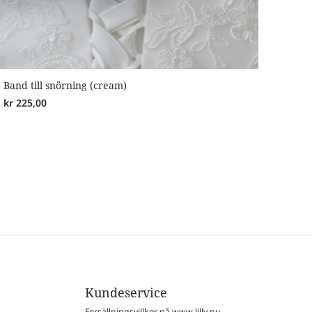
Band till snörning (cream)
kr
225,00
Kundeservice
Forsällningsvillkor på www.lilly.nu