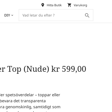
place
shopping_cart
Hitta Butik
Varukorg
search
DIY
keyboard_arrow_down
ter Top (Nude)
kr
599,00
er spetsöverdelar – toppar eller
t bevara det transparenta
vara genomskinlig, samtidigt som