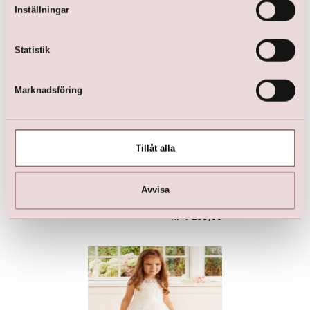
Här är favoriterna
Inställningar
Statistik
Marknadsföring
Tillåt alla
Brudnäbbsklänning
Barnklänning för fest,
Avvisa
bröllop, dop och födelsedag
kr
1 899,00
kr
1 299,00