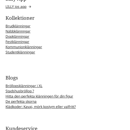
LILLY ios app
Kollektioner
Brudklänningar
Näbbklännngar
Dopklänningar
Festklänningar
Kommunionklänningar
Studentklänningar
Blogs
Bröllopsklänningar i XL
Stadshusbröllop ?
Hitta den perfekta klänningen för din figur
De perfekta skorna
Klädkoder: Kavaj, mörk kostym eller valfritt?
Kundeservice