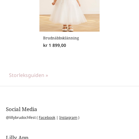
Brudnäbbsklänning
kr
1 899,00
Storleksguiden »
Social Media
@lillybrudochfest (
Facebook
|
Instagram
)
Lilly App