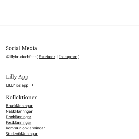
Social Media
@lillybrudochfest (
Facebook
|
Instagram
)
Lilly App
LILLY ios app
Kollektioner
Brudklänningar
Näbbklännngar
Dopklänningar
Festklänningar
Kommunionklänningar
Studentklänningar