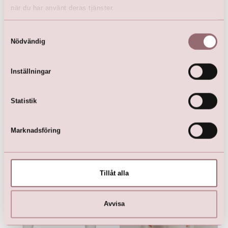
när du har använt deras tjänster.
Samtyckesval
Nödvändig
Bolero
kr
799,00
Inställningar
Statistik
Här är favoriterna
Marknadsföring
Tillåt alla
Avvisa