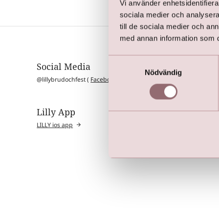
Vi använder enhetsidentifierar
sociala medier och analysera 
till de sociala medier och a
med annan information som du 
Samtyckesval
Social Media
Kollek
Nödvändig
@lillybrudochfest (
Facebook
|
Instagram
)
Brudklän
Näbbklän
Dopklänn
Festklänn
Lilly App
Kommunio
Studentkl
LILLY ios app