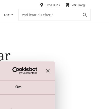
place
shopping_cart
Hitta Butik
Varukorg
search
DIY
keyboard_arrow_down
ar
6
152
5
78
Om
5
67