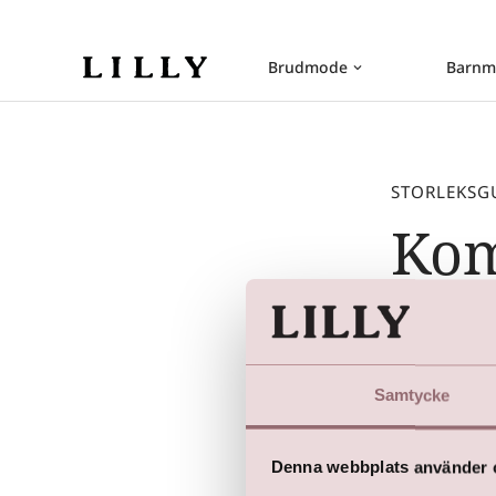
Brudmode
Barnm
keyboard_arrow_down
STORLEKSG
Kom
Höjd = Storl
Bröstvidd
Samtycke
Midjevidd
Denna webbplats använder 