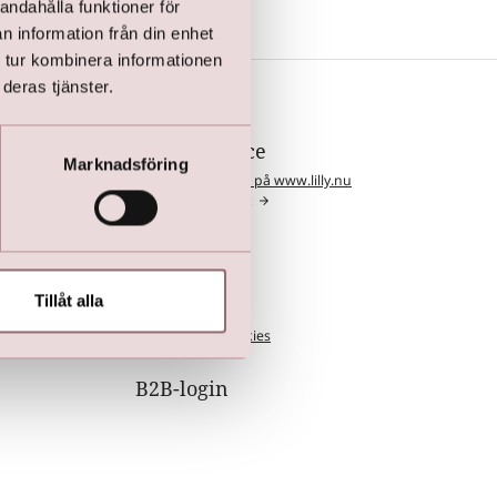
andahålla funktioner för
n information från din enhet
 tur kombinera informationen
deras tjänster.
Kundeservice
Marknadsföring
Forsällningsvillkor på www.lilly.nu
Ångerrättblankett
 din figur
Storleksguiden
r valfritt?
Om LILLY
Press & Nyheter
Tillåt alla
Kontakta os
Dataskydd & Cookies
B2B-login