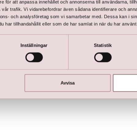
e för att anpassa innehållet och annonserna till användarna, tillh
vår trafik. Vi vidarebefordrar även sådana identifierare och anna
nnons- och analysföretag som vi samarbetar med. Dessa kan i sin
har tillhandahållit eller som de har samlat in när du har använt 
tioner
Blogs
Inställningar
Statistik
ningar
Bröllopsklänningar i XL
nngar
Stadshusbröllop ?
ingar
Hitta den perfekta klänningen för
ingar
De perfekta skorna
nklänningar
Klädkoder: Kavaj, mörk kostym elle
änningar
Avvisa