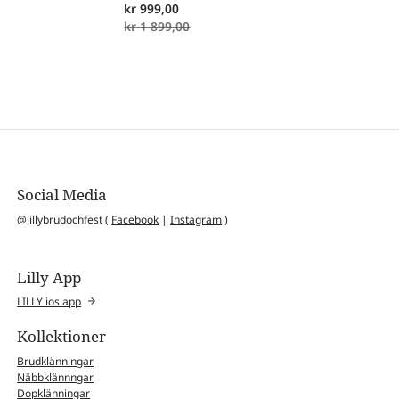
kr
999,00
kr
1 899,00
Social Media
@lillybrudochfest (
Facebook
|
Instagram
)
Lilly App
LILLY ios app
Kollektioner
Brudklänningar
Näbbklännngar
Dopklänningar