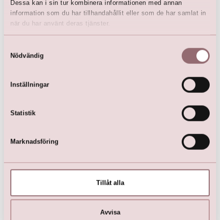
Dessa kan i sin tur kombinera informationen med annan
information som du har tillhandahållit eller som de har samlat in
när du har använt deras tjänster.
LILLY Crunchy Tulle Illusion
Samtyckesval
V-hals (rosa)
Nödvändig
kr
2 500,00
kr
4 499,00
Inställningar
Statistik
Här är favoriterna
Marknadsföring
Tillåt alla
Avvisa