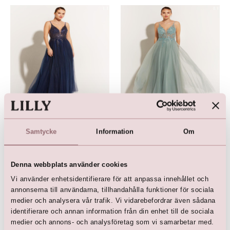
LILLY Crunchy Tulle Illusion
LILLY Crunchy Tulle Illusion
V-hals (mörkblå)
V-hals (grön)
Samtycke
Information
Om
kr
2 500,00
kr
2 500,00
kr
4 499,00
kr
4 499,00
Denna webbplats använder cookies
Vi använder enhetsidentifierare för att anpassa innehållet och
annonserna till användarna, tillhandahålla funktioner för sociala
medier och analysera vår trafik. Vi vidarebefordrar även sådana
identifierare och annan information från din enhet till de sociala
medier och annons- och analysföretag som vi samarbetar med.