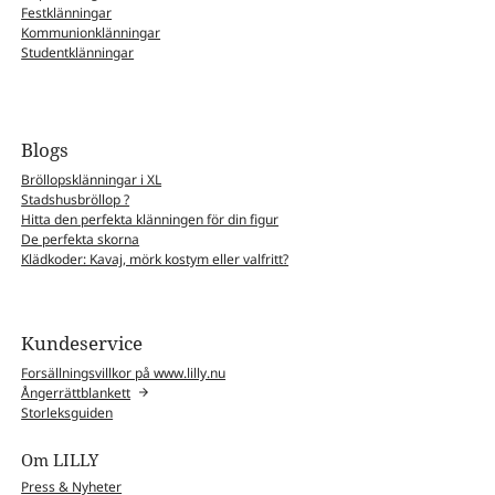
Festklänningar
Kommunionklänningar
Studentklänningar
Blogs
Bröllopsklänningar i XL
Stadshusbröllop ?
Hitta den perfekta klänningen för din figur
De perfekta skorna
Klädkoder: Kavaj, mörk kostym eller valfritt?
Kundeservice
Forsällningsvillkor på www.lilly.nu
Ångerrättblankett
Storleksguiden
Om LILLY
Press & Nyheter