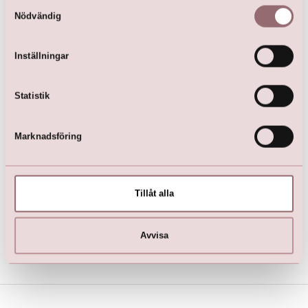
Samtyckesval
Nödvändig
Inställningar
Statistik
Marknadsföring
Let's Party by LILLY Dress
kr
3 899,00
Tillåt alla
Avvisa