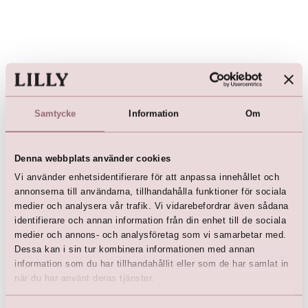
Här är favoriterna
Samtycke
Information
Om
Denna webbplats använder cookies
Vi använder enhetsidentifierare för att anpassa innehållet och
annonserna till användarna, tillhandahålla funktioner för sociala
medier och analysera vår trafik. Vi vidarebefordrar även sådana
identifierare och annan information från din enhet till de sociala
medier och annons- och analysföretag som vi samarbetar med.
Dessa kan i sin tur kombinera informationen med annan
information som du har tillhandahållit eller som de har samlat in
när du har använt deras tjänster.
Let's Party by LILLY Dress
Let's Party by LILLY Dress
kr
3 899,00
kr
3 899,00