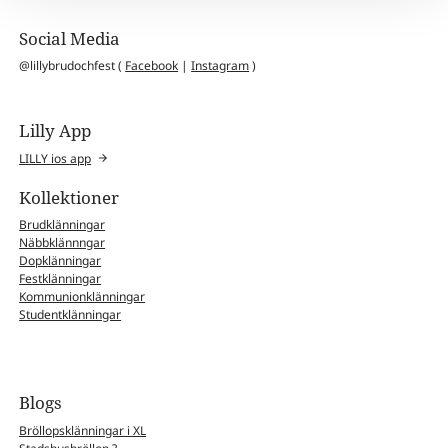
Social Media
@lillybrudochfest (
Facebook
|
Instagram
)
Lilly App
LILLY ios app
Kollektioner
Brudklänningar
Näbbklännngar
Dopklänningar
Festklänningar
Kommunionklänningar
Studentklänningar
Blogs
Bröllopsklänningar i XL