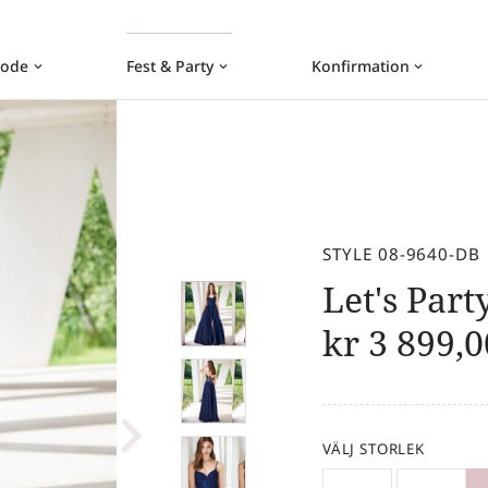
ode
Fest & Party
Konfirmation
keyboard_arrow_down
keyboard_arrow_down
keyboard_arrow_down
STYLE 08-9640-DB
Let's Part
kr
3 899,0
VÄLJ STORLEK