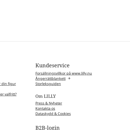
Kundeservice
Forsällningsvillkor på www.lilly.nu
Ångerrättblankett
 din figur
Storleksguiden
r valfritt?
Om LILLY
Press & Nyheter
Kontakta os
Dataskydd & Cookies
B2B-login