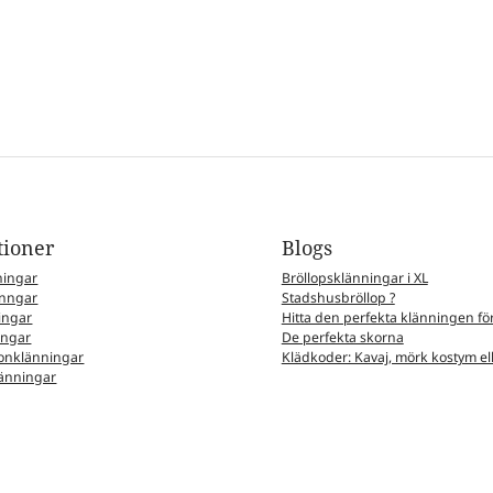
tioner
Blogs
ningar
Bröllopsklänningar i XL
nngar
Stadshusbröllop ?
ingar
Hitta den perfekta klänningen för
ingar
De perfekta skorna
nklänningar
Klädkoder: Kavaj, mörk kostym elle
änningar