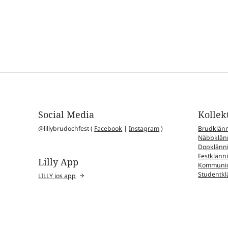
Social Media
Kollek
@lillybrudochfest (
Facebook
|
Instagram
)
Brudklän
Näbbklän
Dopklänn
Festklänn
Lilly App
Kommunio
Studentkl
LILLY ios app