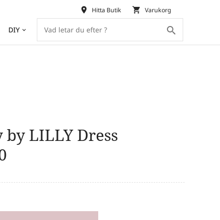
place
shopping_cart
Hitta Butik
Varukorg
search
DIY
keyboard_arrow_down
y by LILLY Dress
0