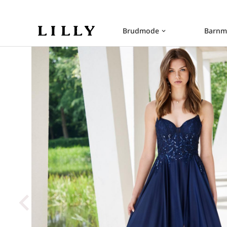
Brudmode
Barnm
keyboard_arrow_down