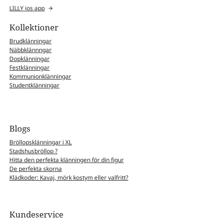
LILLY ios app
Kollektioner
Brudklänningar
Näbbklännngar
Dopklänningar
Festklänningar
Kommunionklänningar
Studentklänningar
Blogs
Bröllopsklänningar i XL
Stadshusbröllop ?
Hitta den perfekta klänningen för din figur
De perfekta skorna
Klädkoder: Kavaj, mörk kostym eller valfritt?
Kundeservice