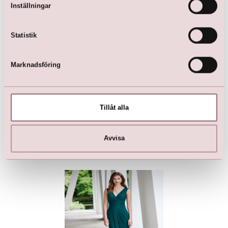
Inställningar
Statistik
Marknadsföring
Tillåt alla
Let's Party by LILLY Dress
Lilly Crunchy Tyllklänning
med Omlott-Ringning och
kr
2 699,00
Fickor (rosa)
kr
1 999,00
Avvisa
kr
3 999,00