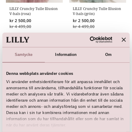
LILLY Crunchy Tulle Illusion
LILLY Crunchy Tulle Illusion
V-hals (rosa)
V-hals (grön)
kr
2 500,00
kr
2 500,00
kr
4 499,00
kr
4 499,00
Samtycke
Information
Om
Denna webbplats använder cookies
Vi använder enhetsidentifierare för att anpassa innehållet och
annonserna till användarna, tillhandahålla funktioner för sociala
medier och analysera vår trafik. Vi vidarebefordrar även sådana
identifierare och annan information från din enhet till de sociala
LILLY Crunchy Tulle Illusion
medier och annons- och analysföretag som vi samarbetar med.
V-hals (mörkblå)
Dessa kan i sin tur kombinera informationen med annan
kr
2 500,00
information som du har tillhandahållit eller som de har samlat in
kr
4 499,00
när du har använt deras tjänster.