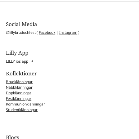
Social Media
@lillybrudochfest (
Facebook
|
Instagram
)
Lilly App
LILLY ios app
Kollektioner
Brudklänningar
Näbbklännngar
Dopklänningar
Festklänningar
Kommunionklänningar
Studentklänningar
Blogs