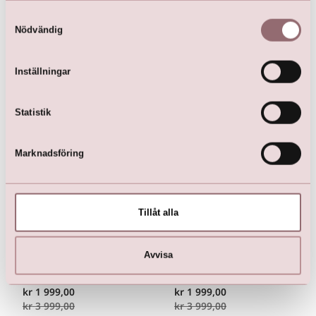
Samtyckesval
Nödvändig
Här är favoriterna
Inställningar
Statistik
Marknadsföring
Tillåt alla
Lilly Crunchy Tyllklänning
Lilly Crunchy Tyllklänning
Avvisa
med Omlott-Ringning och
med Omlott-Ringning och
Fickor (rosa)
Fickor (lila)
kr
1 999,00
kr
1 999,00
kr
3 999,00
kr
3 999,00