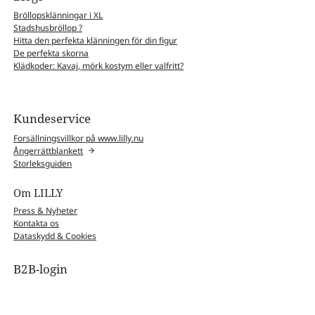
Bröllopsklänningar i XL
Stadshusbröllop ?
Hitta den perfekta klänningen för din figur
De perfekta skorna
Klädkoder: Kavaj, mörk kostym eller valfritt?
Kundeservice
Forsällningsvillkor på www.lilly.nu
Ångerrättblankett
Storleksguiden
Om LILLY
Press & Nyheter
Kontakta os
Dataskydd & Cookies
B2B-login