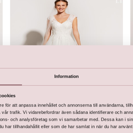
Information
cookies
e för att anpassa innehållet och annonserna till användarna, tillh
vår trafik. Vi vidarebefordrar även sådana identifierare och anna
LILLY Brudklänning
nnons- och analysföretag som vi samarbetar med. Dessa kan i sin
kr
14 999,00
har tillhandahållit eller som de har samlat in när du har använt 
kr
20 500,00