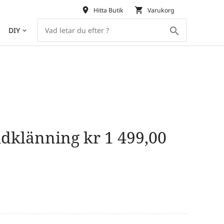
place
shopping_cart
Hitta Butik
Varukorg
search
DIY
keyboard_arrow_down
udklänning
kr
1 499,00