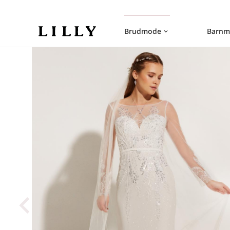
Brudmode
Barnm
keyboard_arrow_down