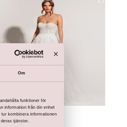
Om
andahålla funktioner för
n information från din enhet
Brudklänning
 tur kombinera informationen
kr
12 500,00
deras tjänster.