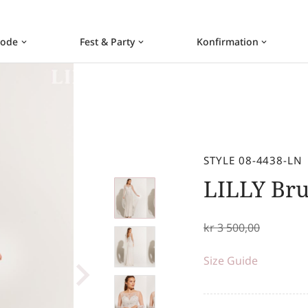
ode
Fest & Party
Konfirmation
keyboard_arrow_down
keyboard_arrow_down
keyboard_arrow_down
STYLE 08-4438-LN
LILLY Br
kr
3 500,00
Size Guide