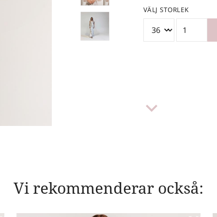
VÄLJ STORLEK
keyboard_arrow_down
Vi rekommenderar också: