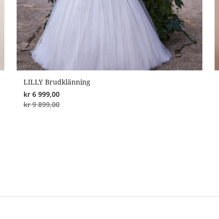
LILLY Brudklänning
kr
6 999,00
kr
9 899,00