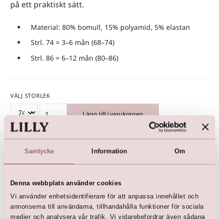
på ett praktiskt sätt.
Material: 80% bomull, 15% polyamid, 5% elastan
Strl. 74 = 3–6 mån (68–74)
Strl. 86 = 6–12 mån (80–86)
VÄLJ STORLEK
Lägg till i varukorgen
Samtycke
Information
Om
Hitta LILLY
Denna webbplats använder cookies
Vi använder enhetsidentifierare för att anpassa innehållet och
annonserna till användarna, tillhandahålla funktioner för sociala
medier och analysera vår trafik. Vi vidarebefordrar även sådana