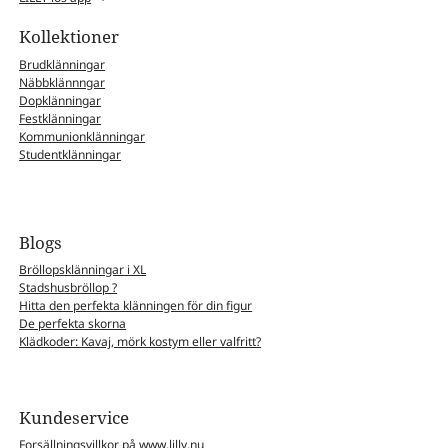
Kollektioner
Brudklänningar
Näbbklännngar
Dopklänningar
Festklänningar
Kommunionklänningar
Studentklänningar
Blogs
Bröllopsklänningar i XL
Stadshusbröllop ?
Hitta den perfekta klänningen för din figur
De perfekta skorna
Klädkoder: Kavaj, mörk kostym eller valfritt?
Kundeservice
Forsällningsvillkor på www.lilly.nu