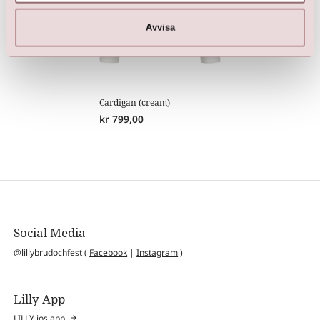
Avvisa
Cardigan (cream)
kr
799,00
Social Media
@lillybrudochfest (
Facebook
|
Instagram
)
Lilly App
LILLY ios app