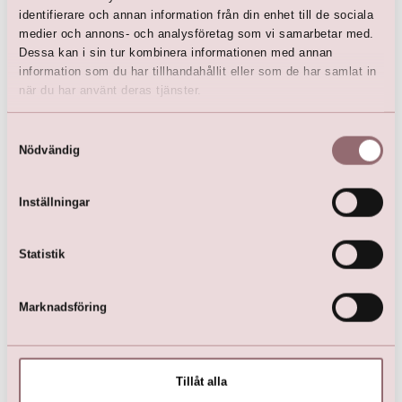
identifierare och annan information från din enhet till de sociala
Här är favoriterna
medier och annons- och analysföretag som vi samarbetar med.
Dessa kan i sin tur kombinera informationen med annan
information som du har tillhandahållit eller som de har samlat in
när du har använt deras tjänster.
Samtyckesval
Nödvändig
Inställningar
Baby skor (Silver)
Satinband med rosett (Rosa)
Statistik
kr
99,00
kr
133,00
kr
249,00
Marknadsföring
Tillåt alla