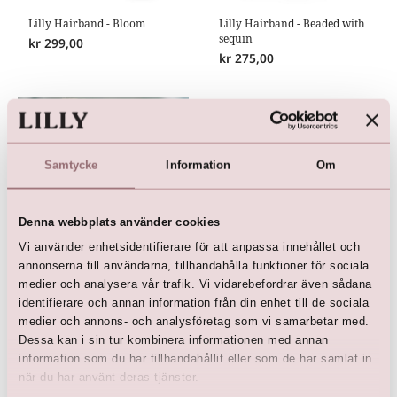
Lilly Hairband - Bloom
Lilly Hairband - Beaded with
sequin
kr
299,00
kr
275,00
Samtycke
Information
Om
Denna webbplats använder cookies
Vi använder enhetsidentifierare för att anpassa innehållet och
annonserna till användarna, tillhandahålla funktioner för sociala
medier och analysera vår trafik. Vi vidarebefordrar även sådana
Hårband
identifierare och annan information från din enhet till de sociala
kr
125,00
medier och annons- och analysföretag som vi samarbetar med.
Dessa kan i sin tur kombinera informationen med annan
information som du har tillhandahållit eller som de har samlat in
när du har använt deras tjänster.