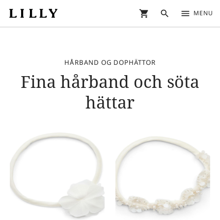
shopping_cart
search
menu
MENU
HÅRBAND OG DOPHÄTTOR
Fina hårband och söta
hättar