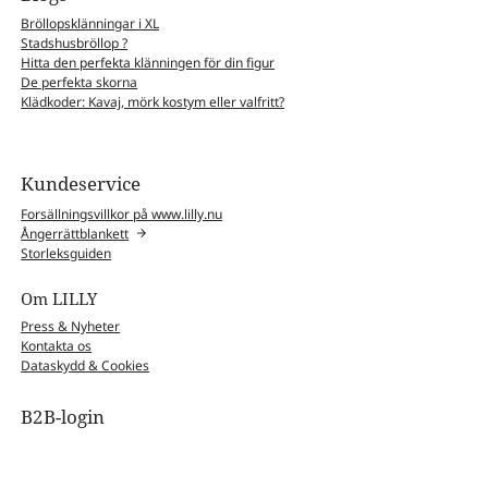
Bröllopsklänningar i XL
Stadshusbröllop ?
Hitta den perfekta klänningen för din figur
De perfekta skorna
Klädkoder: Kavaj, mörk kostym eller valfritt?
Kundeservice
Forsällningsvillkor på www.lilly.nu
Ångerrättblankett
Storleksguiden
Om LILLY
Press & Nyheter
Kontakta os
Dataskydd & Cookies
B2B-login