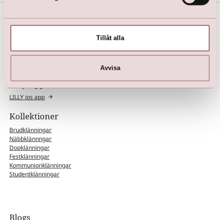
Social Media
Tillåt alla
@lillybrudochfest (
Facebook
|
Instagram
)
Avvisa
Lilly App
LILLY ios app
Kollektioner
Brudklänningar
Näbbklännngar
Dopklänningar
Festklänningar
Kommunionklänningar
Studentklänningar
Blogs