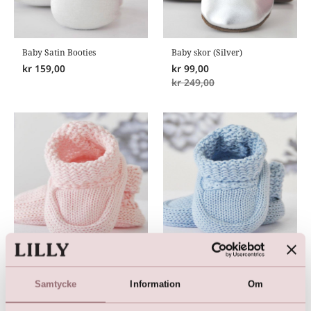
Baby Satin Booties
Baby skor (Silver)
kr
159,00
kr
99,00
kr
249,00
Ljusrosa stickade babytossor
Ljusblå stickade babytossor
kr
99,00
kr
99,00
Samtycke
Information
Om
kr
179,00
kr
179,00