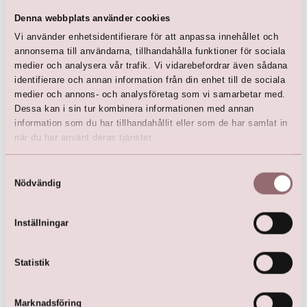
Denna webbplats använder cookies
Vi använder enhetsidentifierare för att anpassa innehållet och
annonserna till användarna, tillhandahålla funktioner för sociala
medier och analysera vår trafik. Vi vidarebefordrar även sådana
identifierare och annan information från din enhet till de sociala
medier och annons- och analysföretag som vi samarbetar med.
Dessa kan i sin tur kombinera informationen med annan
information som du har tillhandahållit eller som de har samlat in
när du har använt deras tjänster.
Samtyckesval
Pink Baby Knitted Booties
Nödvändig
(One-Size)
kr
70,00
kr
139,00
Inställningar
Alla priser är inkl. MOMS
1 - 5
av
5
Statistik
Marknadsföring