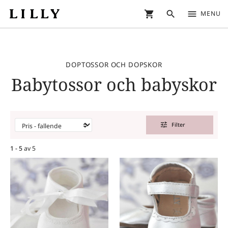
shopping_cart
search
menu
MENU
DOPTOSSOR OCH DOPSKOR
Babytossor och babyskor
tune
Filter
1 - 5
av
5