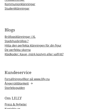
Kommunionklänningar
Studentklänningar
Blogs
Bröllopsklänningar i XL
Stadshusbröllop ?
Hitta den perfekta klänningen för din figur
De perfekta skorna
Klädkoder: Kavaj, mörk kostym eller valfritt?
Kundeservice
Forsällningsvillkor på www.lilly.nu
Ångerrättblankett
Storleksguiden
Om LILLY
Press & Nyheter
Kontakta os