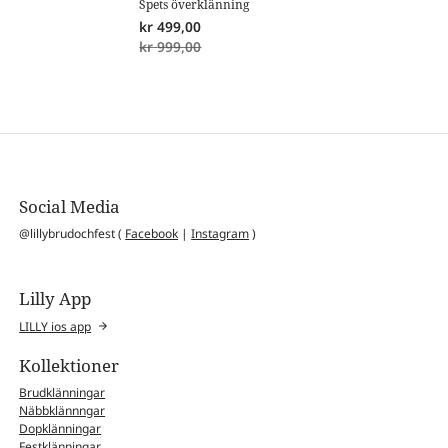
Spets överklänning
kr
499,00
kr
999,00
Social Media
@lillybrudochfest (
Facebook
|
Instagram
)
Lilly App
LILLY ios app
Kollektioner
Brudklänningar
Näbbklännngar
Dopklänningar
Festklänningar