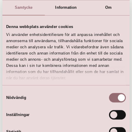
Vi rekommenderar också:
Samtycke
Information
Om
Denna webbplats använder cookies
Vi använder enhetsidentifierare för att anpassa innehållet och
annonserna till användarna, tillhandahålla funktioner för sociala
medier och analysera vår trafik. Vi vidarebefordrar även sådana
identifierare och annan information från din enhet till de sociala
medier och annons- och analysföretag som vi samarbetar med.
Dessa kan i sin tur kombinera informationen med annan
information som du har tillhandahållit eller som de har samlat in
när du har använt deras tjänster.
LILLY Crunchy Tulle Illusion
LILLY Crunchy Tulle Illusion
V-hals (mörkblå)
V-hals (grön)
kr
2 500,00
kr
2 500,00
Samtyckesval
kr
4 499,00
kr
4 499,00
Nödvändig
Inställningar
Statistik