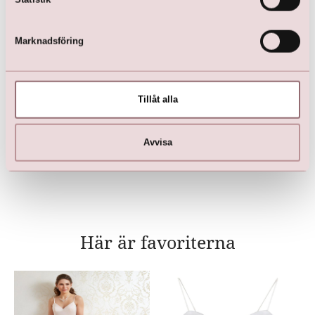
Marknadsföring
Tillåt alla
LILLY Crunchy Tulle Illusion
V-hals (rosa)
kr
2 500,00
kr
4 499,00
Avvisa
Här är favoriterna