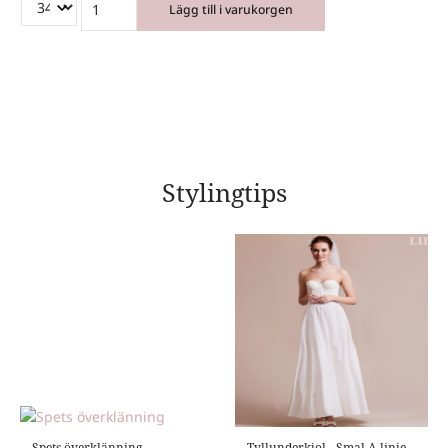
Lägg till i varukorgen
Stylingtips
Spets överklänning
Tyllunderkjol - Smal A-linje