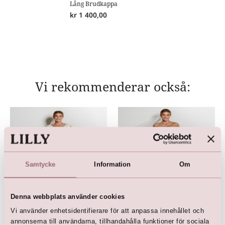
Lång Brudkappa
kr
1 400,00
Vi rekommenderar också:
Samtycke
Information
Om
Denna webbplats använder cookies
Vi använder enhetsidentifierare för att anpassa innehållet och
pure white by LILLY
Stilren brudklänning med
annonserna till användarna, tillhandahålla funktioner för sociala
Bridalgown
slits och dolda fickor