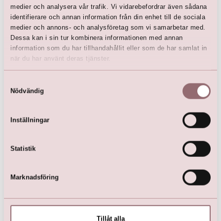
medier och analysera vår trafik. Vi vidarebefordrar även sådana
kr
15 999,00
kr
13 599,00
identifierare och annan information från din enhet till de sociala
medier och annons- och analysföretag som vi samarbetar med.
Dessa kan i sin tur kombinera informationen med annan
information som du har tillhandahållit eller som de har samlat in
när du har använt deras tjänster.
Samtyckesval
Nödvändig
Inställningar
pure white by LILLY
Bridalgown
Statistik
kr
13 299,00
Marknadsföring
Tillåt alla