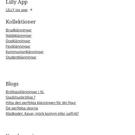
Lilly App
LILLY ios app
Kollektioner
Brudklänningar
Näbbklännngar
Dopklänningar
Festklänningar
Kommunionklänningar
Studentklänningar
Blogs
Bröllopsklänningar i XL
Stadshusbröllop ?
Hitta den perfekta klänningen för din figur
De perfekta skorna
Klädkoder: Kavaj, mörk kostym eller valfritt?