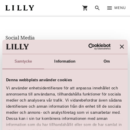
shopping_cart
search
menu
MENU
Social Media
@lillybrudochfest (
Facebook
|
Instagram
)
Samtycke
Information
Om
Lilly App
LILLY ios app
Denna webbplats använder cookies
Kollektioner
Vi använder enhetsidentifierare för att anpassa innehållet och
Brudklänningar
annonserna till användarna, tillhandahålla funktioner för sociala
Näbbklännngar
medier och analysera vår trafik. Vi vidarebefordrar även sådana
Dopklänningar
identifierare och annan information från din enhet till de sociala
Festklänningar
Kommunionklänningar
medier och annons- och analysföretag som vi samarbetar med.
Studentklänningar
Dessa kan i sin tur kombinera informationen med annan
information som du har tillhandahållit eller som de har samlat in